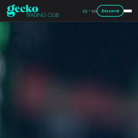
·
Discord
ES
EN