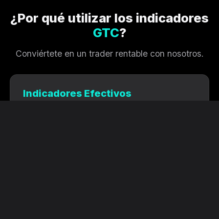
¿Por qué utilizar los indicadores
GTC
?
Conviértete en un trader rentable con nosotros.
Indicadores Efectivos
La mejor combinación de indicadores para
TradingView. Combinados entre sí ofrecen
una alta efectividad y una fácil comprensión.
Creados por profesionales
Desarrollados por traders profesionales
basándose en sus conocimientos de análisis